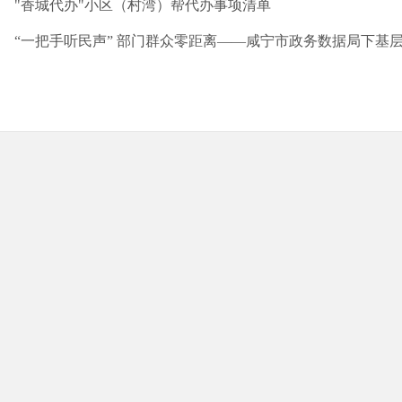
"香城代办"小区（村湾）帮代办事项清单
“一把手听民声” 部门群众零距离——咸宁市政务数据局下基层、