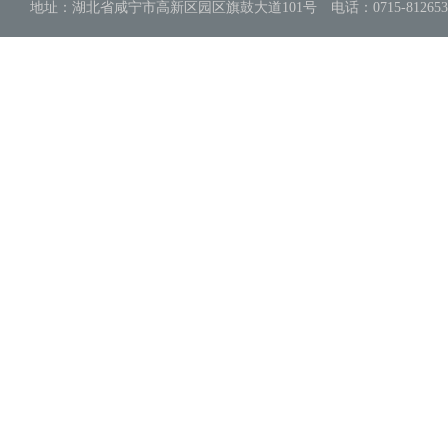
地址：湖北省咸宁市高新区园区旗鼓大道101号 电话：0715-8126539 